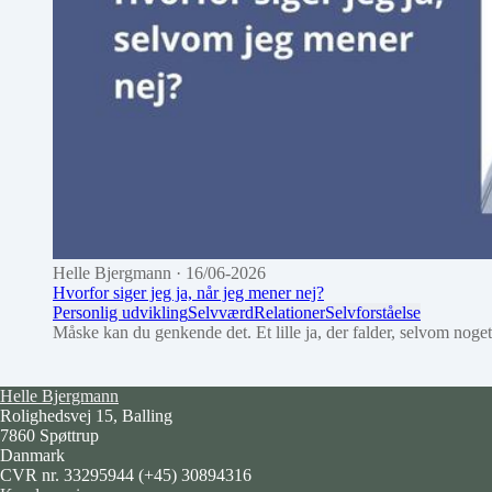
Helle Bjergmann
· 16/06-2026
Hvorfor siger jeg ja, når jeg mener nej?
Personlig udvikling
Selvværd
Relationer
Selvforståelse
Måske kan du genkende det. Et lille ja, der falder, selvom noget 
Helle Bjergmann
Rolighedsvej 15, Balling
7860 Spøttrup
Danmark
CVR nr. 33295944
(+45) 30894316