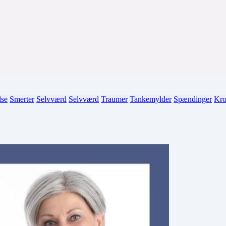
lse
Smerter
Selvværd
Selvværd
Traumer
Tankemylder
Spændinger
Kro