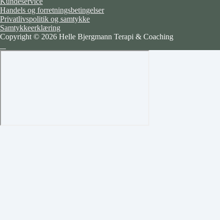
Kundeservice
Handels og forretningsbetingelser
Privatlivspolitik og samtykke
Samtykkeerklæring
Copyright © 2026 Helle Bjergmann Terapi & Coaching