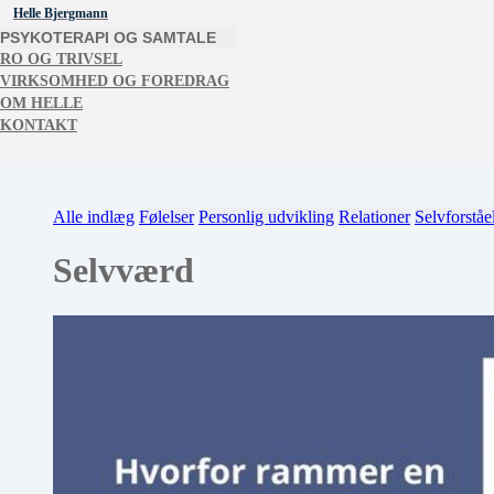
Helle Bjergmann
PSYKOTERAPI OG SAMTALE
RO OG TRIVSEL
VIRKSOMHED OG FOREDRAG
OM HELLE
KONTAKT
Alle indlæg
Følelser
Personlig udvikling
Relationer
Selvforståe
Selvværd