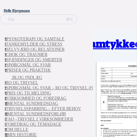
Helle Bjergmann
⌘K
Søg
PSYKOTERAPI OG SAMTALE
p
Samtykke
TANKEMYLDER OG STRESS
t
SELVVÆRD OG RELATIONER
s
CHOK OG TRAUMER
c
SPÆNDINGER OG SMERTER
s
SPØRGSMÅL OG SVAR
s
PRISER OG PRAKTISK
p
BLOG INDLÆG
RO OG TRIVSEL
r
SPØRGSMÅL OG SVAR – RO OG TRIVSEL-FORLØBET
s
PRIS OG TILMELDING
p
VIRKSOMHED OG FOREDRAG
v
MENTAL SUNDHEDSDAG
m
TRIVSELSSPARRING – EFTER BEHOV
t
MENTAL SUNDHEDSFORLØB
m
FAQ –TRIVSEL I VIRKSOMHEDER
f
FOREDRAG OG TEMADAGE
f
OM HELLE
o
MIN HISTORIE
m