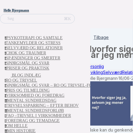
Helle Bjergmann
⌘K
Søg
Tilbage
PSYKOTERAPI OG SAMTALE
p
TANKEMYLDER OG STRESS
t
Hvorfor sige
SELVVÆRD OG RELATIONER
s
når jeg men
CHOK OG TRAUMER
c
SPÆNDINGER OG SMERTER
s
SPØRGSMÅL OG SVAR
s
Personlig
PRISER OG PRAKTISK
p
udvikling
Selvværd
Relat
BLOG INDLÆG
Helle Bjergmann
·
16/06-
RO OG TRIVSEL
r
SPØRGSMÅL OG SVAR – RO OG TRIVSEL-FORLØBET
s
PRIS OG TILMELDING
p
VIRKSOMHED OG FOREDRAG
v
MENTAL SUNDHEDSDAG
m
TRIVSELSSPARRING – EFTER BEHOV
t
MENTAL SUNDHEDSFORLØB
m
FAQ –TRIVSEL I VIRKSOMHEDER
f
FOREDRAG OG TEMADAGE
f
OM HELLE
o
Måske kan du genkende de
MIN HISTORIE
m