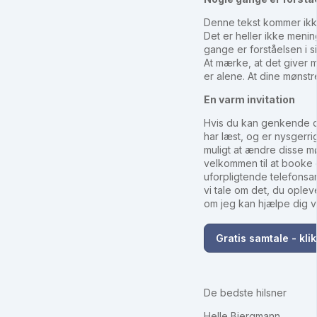
Denne tekst kommer ikk
Det er heller ikke menin
gange er forståelsen i sig
At mærke, at det giver m
er alene. At dine mønstre
En varm invitation
Hvis du kan genkende di
har læst, og er nysgerri
muligt at ændre disse m
velkommen til at booke 
uforpligtende telefons
vi tale om det, du ople
om jeg kan hjælpe dig v
Gratis samtale - klik
De bedste hilsner
Helle Bjergmann