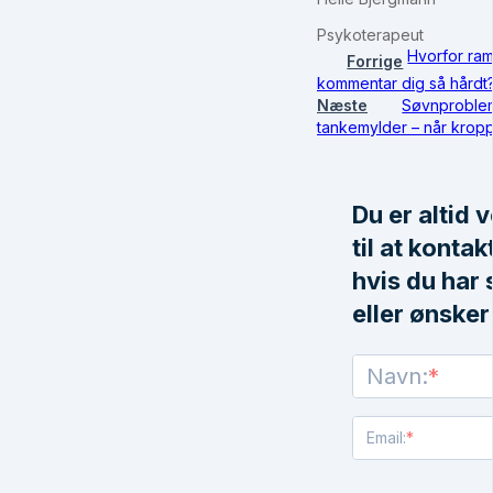
Psykoterapeut
Hvorfor ra
Forrige
kommentar dig så hårdt
Næste
Søvnproblem
tankemylder – når kroppe
Du er altid
til at kontak
hvis du har
eller ønsker
Navn:
Email: