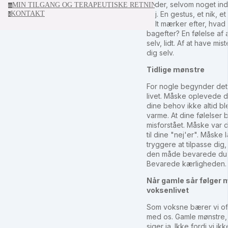
falder, selvom noget ind
MIN TILGANG OG TERAPEUTISKE RETNING
m
nej. En gestus, et nik, et
KONTAKT
k
helt mærker efter, hvad d
bagefter? En følelse af 
selv, lidt. Af at have mist
dig selv.
Tidlige mønstre
For nogle begynder dette
livet. Måske oplevede d
dine behov ikke altid b
varme. At dine følelser 
misforstået. Måske var d
til dine "nej'er". Måske 
tryggere at tilpasse dig, 
den måde bevarede du 
Bevarede kærligheden.
Når gamle sår følger m
voksenlivet
Som voksne bærer vi of
med os. Gamle mønstre, 
siger ja. Ikke fordi vi 