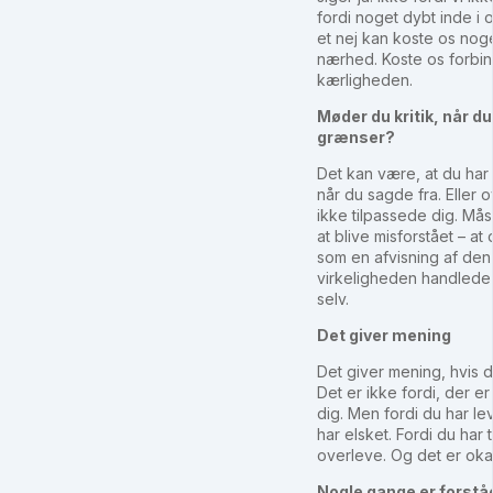
fordi noget dybt inde i 
et nej kan koste os noge
nærhed. Koste os forbin
kærligheden.
Møder du kritik, når d
grænser?
Det kan være, at du har f
når du sagde fra. Eller o
ikke tilpassede dig. Må
at blive misforstået – at 
som en afvisning af den 
virkeligheden handlede 
selv.
Det giver mening
Det giver mening, hvis d
Det er ikke fordi, der e
dig. Men fordi du har leve
har elsket. Fordi du har t
overleve. Og det er oka
Nogle gange er forstå