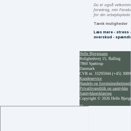
Du er også velkommen
foredrag, min Facebo
for din arbejdsplads
Tænk muligheder
Læs mere - stress 
overskud - spændi
Helle Bjergmann
Rolighedsvej 15, Balling
7860 Spøttrup
Danmark
CVR nr. 33295944
(+45) 308
Kundeservice
Handels og forretningsbetingel
Privatlivspolitik og samtykke
Samtykkeerklæring
Copyright © 2026 Helle Bjer