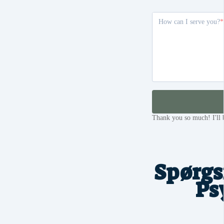
How can I serve you?
Thank you so much! I'll b
Spørgs
Ps