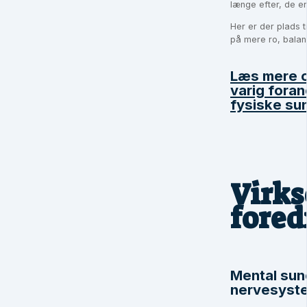
længe efter, de er
Her er der plads t
på mere ro, balanc
Læs mere om
varig foran
fysiske su
Virk
fored
Mental sun
nervesyste