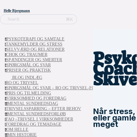
Helle Bjergmann
⌘K
Search
PSYKOTERAPI OG SAMTALE
p
TANKEMYLDER OG STRESS
t
Psyko
SELVVÆRD OG RELATIONER
s
CHOK OG TRAUMER
c
Coach
SPÆNDINGER OG SMERTER
s
SPØRGSMÅL OG SVAR
s
PRISER OG PRAKTISK
Skiv
p
BLOG INDLÆG
RO OG TRIVSEL
r
SPØRGSMÅL OG SVAR – RO OG TRIVSEL-FORLØBET
s
PRIS OG TILMELDING
p
VIRKSOMHED OG FOREDRAG
v
MENTAL SUNDHEDSDAG
m
Når stress
TRIVSELSSPARRING – EFTER BEHOV
t
MENTAL SUNDHEDSFORLØB
m
eller gamle
FAQ –TRIVSEL I VIRKSOMHEDER
f
meget
FOREDRAG OG TEMADAGE
f
OM HELLE
o
MIN HISTORIE
m