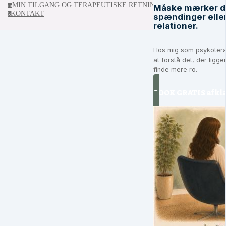
MIN TILGANG OG TERAPEUTISKE RETNING
m
Måske mærker du
KONTAKT
k
spændinger eller 
relationer.
Hos mig som psykoterap
at forstå det, der lig
finde mere ro.
BOOK GRATIS afkla