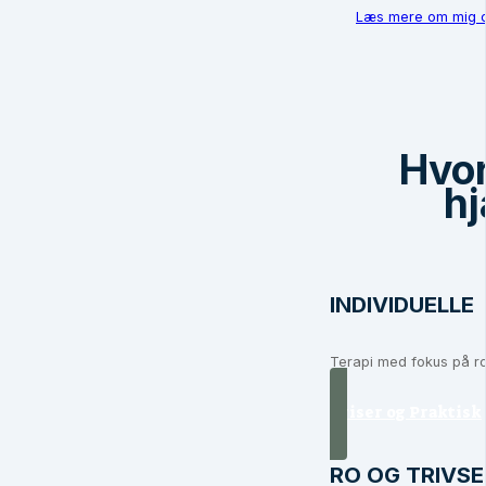
Læs mere om mig og
Hvor
hj
INDIVIDUELL
Terapi med fokus på ro
Priser og Praktisk
RO OG TRIVSE