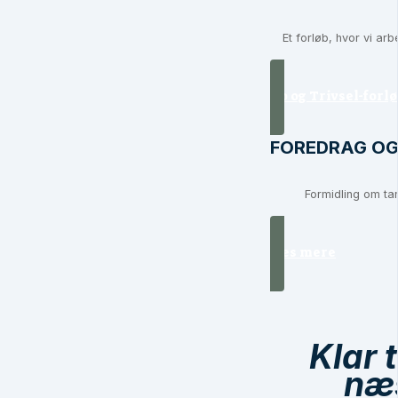
Et forløb, hvor vi a
Ro og Trivsel-forl
FOREDRAG O
Formidling om tan
Læs mere
Klar t
næs