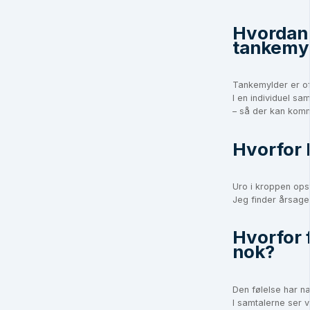
Hvordan 
tankemy
Tankemylder er oft
I en individuel sa
– så der kan kom
Hvorfor 
Uro i kroppen ops
Jeg finder årsagen
Hvorfor 
nok?
Den følelse har næ
I samtalerne ser v