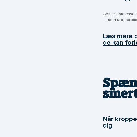
Gamle oplevelser 
— som uro, spændin
Læs mere o
de kan forl
Spæn
smer
Når kroppe
dig