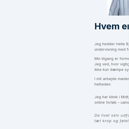
Hvem er
Jeg hedder Helle B
undervisning med fo
Min tilgang er form
Jeg ved, hvor vigti
ikke kun dæmpe sy
I mit arbejde møder
helheden.
Jeg har klinik i Mid
online forløb – uans
Da livet selv udf
tæt krop og føl