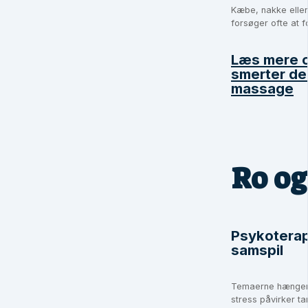
Kæbe, nakke elle
forsøger ofte at f
Læs mere 
smerter
der
massage
Ro og
Psykoterap
samspil
Temaerne hænger 
stress påvirker t