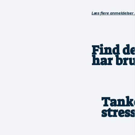
Læs
flere anmeldelser 
Find d
har bru
Tank
stres