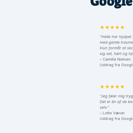
Google
★★★★★
“Helle har hjulpet
med gamle traum
Hun formår at ska
sig set, hørt og hj
– Camilla Nielsen
Uddrag fra Googl
★★★★★
“Jeg føler mig tr
Det er én af de be
selv.”
– Lotte Væver
Uddrag fra Googl