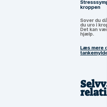
Stresssymp
kroppen
Sover du då
du uro i kr
Det kan vær
hjælp.
Læs mere o
tankemylde
Selvv
relat